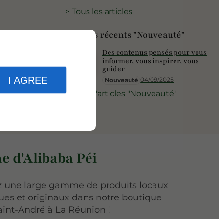
Tous les articles
Articles récents "Nouveauté"
Des contenus pensés pour vous
informer, vous inspirer, vous
guider
I AGREE
04/09/2025
Nouveauté
Plus d'articles "Nouveauté"
e d'Alibaba Péi
 une large gamme de produits locaux
ues et originaux dans notre boutique
aint-André à La Réunion !