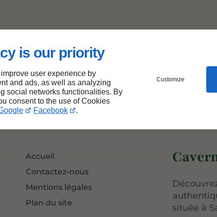
cy is our priority
 improve user experience by
Customize
nt and ads, as well as analyzing
ng social networks functionalities. By
you consent to the use of Cookies
Google
Facebook
.
Cavern
Accueil
Contactez-nous
Découvrez
Mentions légales
authentiq
Plan du site
située à S