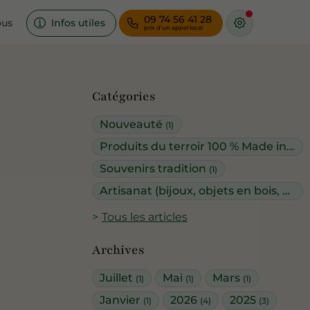
09 74 56 41 28
ous
Infos utiles
Catégories
Nouveauté
(1)
Produits du terroir 100 % Made in Réunion
Souvenirs tradition
(1)
Artisanat (bijoux, objets en bois, vêtements...)
Tous les articles
Archives
Juillet
Mai
Mars
(1)
(1)
(1)
Janvier
2026
2025
(1)
(4)
(3)