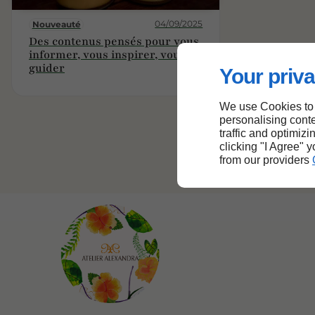
04/09/2025
Nouveauté
Des contenus pensés pour vous
informer, vous inspirer, vous
guider
Your priva
We use Cookies to
personalising conte
traffic and optimizi
clicking "I Agree" 
from our providers