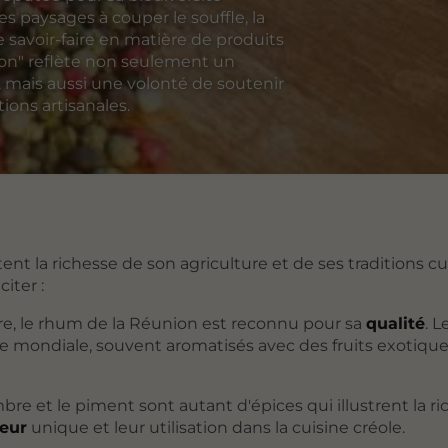
es paysages à couper le souffle, la
savoir-faire en matière de produits
ion" reflète non seulement un
, mais aussi une volonté de soutenir
ions artisanales.
ent la richesse de son agriculture et de ses traditions cul
iter :
ucre, le rhum de la Réunion est reconnu pour sa
qualité
. L
e mondiale, souvent aromatisés avec des fruits exotiqu
mbre et le piment sont autant d'épices qui illustrent la r
eur
unique et leur utilisation dans la cuisine créole.