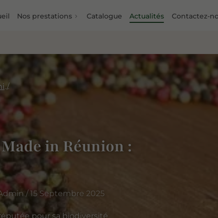
eil
Nos prestations
Catalogue
Actualités
Contactez-n
Produits du terroir 100 % Made in Réunion
% Made in Réunion :
Admin / 15 Septembre 2025
 réputée pour sa biodiversité