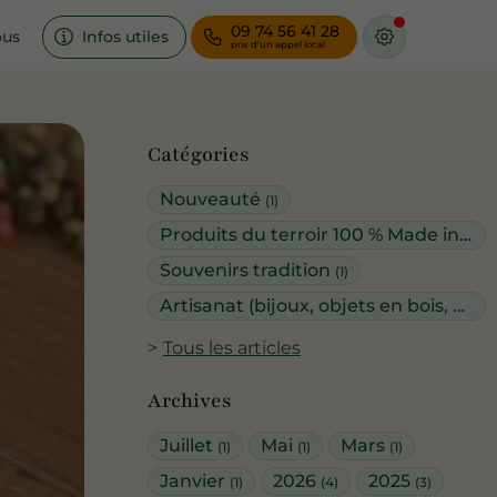
09 74 56 41 28
ous
Infos utiles
Catégories
Nouveauté
(1)
Produits du terroir 100 % Made in Réunion
Souvenirs tradition
(1)
Artisanat (bijoux, objets en bois, vêtements...)
Tous les articles
Archives
Juillet
Mai
Mars
(1)
(1)
(1)
Janvier
2026
2025
(1)
(4)
(3)