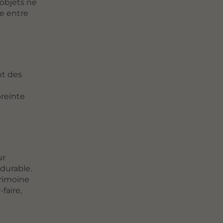
 objets ne
ie entre
nt des
preinte
ur
durable.
trimoine
faire,