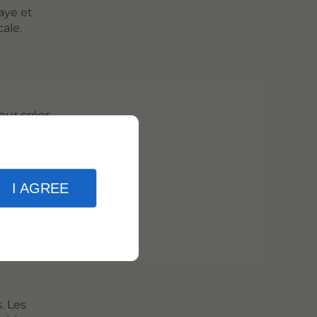
aye et
cale.
pour créer
I AGREE
la culture
age sont
lle,
. Les