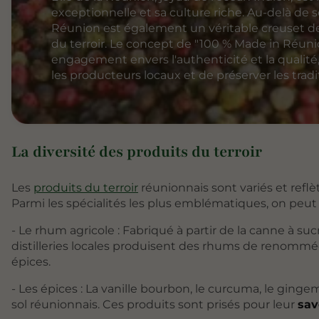
exceptionnelle et sa culture riche. Au-delà de s
Réunion est également un véritable creuset de 
du terroir. Le concept de "100 % Made in Réun
engagement envers l'authenticité et la qualité
les producteurs locaux et de préserver les tradit
La diversité des produits du terroir
Les
produits du terroir
réunionnais sont variés et reflèt
Parmi les spécialités les plus emblématiques, on peut c
- Le rhum agricole : Fabriqué à partir de la canne à s
distilleries locales produisent des rhums de renommé
épices.
- Les épices : La vanille bourbon, le curcuma, le ginge
sol réunionnais. Ces produits sont prisés pour leur
sav